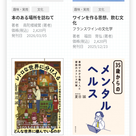
趣味・実用
文化
趣味・実用
文化
本のある場所を訪ねて
ワインを作る思想、飲む文
化
著者
南陀楼綾繁 (著者)
フランスワインの文化学
価格(税込)
2,420円
発刊日
2026/03/05
著者
福田 育弘 (著者)
価格(税込)
2,420円
発刊日
2025/12/23