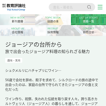
NEW BOOK
TOPIC BOOK
LIST OF BOOKS
トップ
新刊書籍
話題の本
書籍一覧
新刊書籍
ABOUT US
RECRUIT
CONTACT
会社情報
採用情報
お問合せ
話題の本
ジョージアの台所から
書籍一覧
旅で出会ったジョージア料理の知られざる魅力
会社情報
趣味・実用
採用情報
シュクメルリにハチャプリにワイン…
56歳で会社を辞め、餃子を求めて、シルクロードの旅の途中で
お問合せ
出会ったのは、家庭の台所で守られてきたジョージアの食と文
化だった
ワイン作り、祝祭、失われた伝統を取り戻す人々。誇り高きカ
ルトヴェリ人（ジョージア人）の暮らしを通して、ジョージア