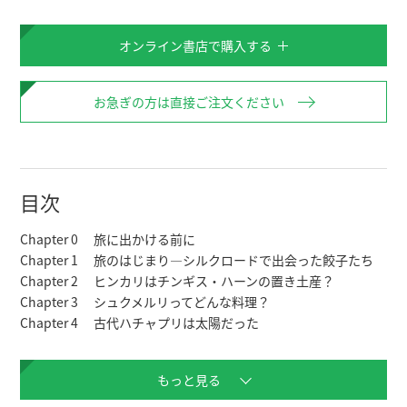
オンライン書店で購入する
お急ぎの方は直接ご注文ください
目次
Chapter 0　 旅に出かける前に　

Chapter 1　 旅のはじまり―シルクロードで出会った餃子たち

Chapter 2　 ヒンカリはチンギス・ハーンの置き土産？　

Chapter 3　 シュクメルリってどんな料理？ 　

Chapter 4　 古代ハチャプリは太陽だった

Chapter 5　 アジャプサンダリは夏の季語

Chapter 6　 ブドウ畑に帰ろう―土地の記憶を継ぐ

もっと見る
Chapter 7　 ジョージア人はパクチーが大好き

Chapter 8　 あれもロビオこれもロビオ全部ロビオ
