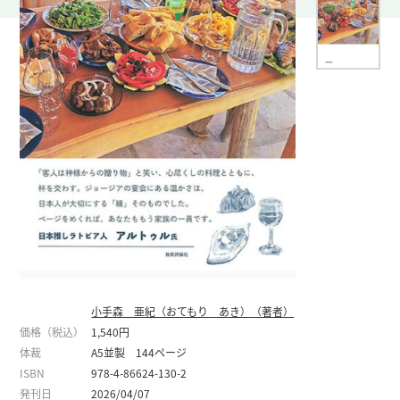
小手森 亜紀（おてもり あき）（著者）
価格（税込）
1,540円
体裁
A5並製 144ページ
ISBN
978-4-86624-130-2
発刊日
2026/04/07