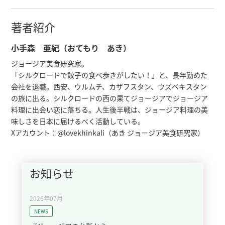
Chapter 9　 ジョージアの三大調味料

Chapter 1 0　謎に満ちたジョージアのクリスマス

著者紹介
Chapter 1 1　旧正月「カランダ」はおもてなし

Chapter 1 2　盆と正月がいっぺんに来るイースター

小手森 亜紀（おてもり あき）
Chapter 1 3　失われた時代と取り戻す人々
ジョージア美食研究家。
「シルクロードで餃子の食べ歩きがしたい！」と、長年勤めた
会社を退職。西安、ウルムチ、カザフスタン、ウズベキスタン
の旅に出る。シルクロードの西の果てジョージアでジョージア
料理に出会い恋に落ちる。人生後半戦は、ジョージア料理の美
味しさを日本に届けるべく活動している。
Xアカウント：@lovekhinkali（あき ジョージア美食研究家）
お知らせ
2026年07月
NEWS