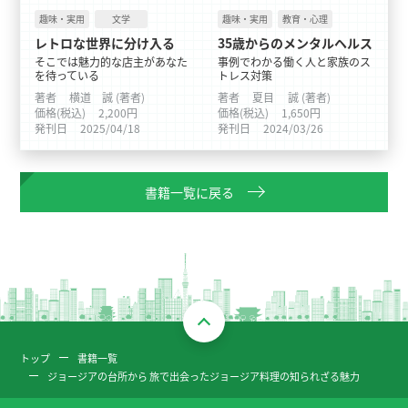
趣味・実用
文学
趣味・実用
教育・心理
レトロな世界に分け入る
35歳からのメンタルヘルス
そこでは魅力的な店主があなた
事例でわかる働く人と家族のス
を待っている
トレス対策
著者
横道 誠 (著者)
著者
夏目 誠 (著者)
価格(税込)
2,200円
価格(税込)
1,650円
発刊日
2025/04/18
発刊日
2024/03/26
書籍一覧に戻る
トップ
書籍一覧
ジョージアの台所から 旅で出会ったジョージア料理の知られざる魅力