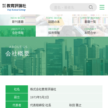
NEW BOOK
TOPIC BOOK
LIST OF BOOKS
トップ
新刊書籍
話題の本
書籍一覧
新刊書籍
ABOUT US
RECRUIT
CONTACT
会社情報
採用情報
お問合せ
話題の本
ABOUT US
書籍一覧
会社概要
会社情報
採用情報
お問合せ
社名
株式会社教育評論社
設立
1973年5月2日
代表者
代表取締役 社長
秋田 雅之