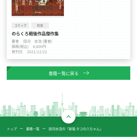
コミック
社会
のらくろ戦後作品傑作集
著者
田河 水泡 (著者)
価格(税込)
6,600円
発刊日
2021/12/22
書籍一覧に戻る
トップ
書籍一覧
田河水泡の「新版 タコの八ちゃん」