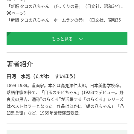
「新版 タコの八ちゃん　びっくりの巻」（日文社、昭和34年、
96ページ）

「新版 タコの八ちゃん　ホームランの巻」（日文社、昭和35
年、96ページ）

もっと見る
 解説「田河水泡とタコの八ちゃん」　新美琢真（京都国際マン
ガミュージアム学芸室員）
著者紹介
田河 水泡（たがわ すいほう）
1899-1989。漫画家。本名は高見澤仲太郎。日本美術学校卒。
落語作家を経て、「目玉のチビちゃん」(1928)でデビュー。野
良犬の黒吉、通称“のらくろ”が活躍する『のらくろ』シリーズ
はベストセラーとなった。作品はほかに「蛸の八ちゃん」「凸
凹黒兵衛」など。1969年紫綬褒章受章。