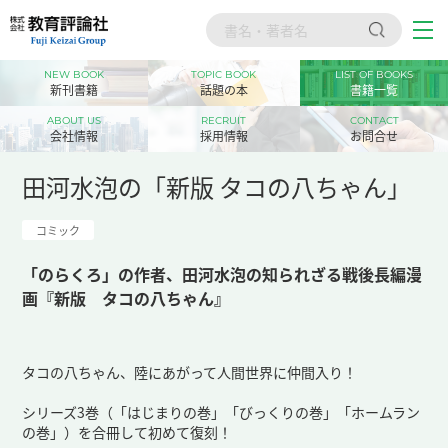
NEW BOOK
TOPIC BOOK
LIST OF BOOKS
トップ
新刊書籍
話題の本
書籍一覧
新刊書籍
ABOUT US
RECRUIT
CONTACT
会社情報
採用情報
お問合せ
話題の本
田河水泡の「新版 タコの八ちゃん」
書籍一覧
コミック
会社情報
「のらくろ」の作者、田河水泡の知られざる戦後長編漫
採用情報
画『新版 タコの八ちゃん』
お問合せ
タコの八ちゃん、陸にあがって人間世界に仲間入り！
シリーズ3巻（「はじまりの巻」「びっくりの巻」「ホームラン
の巻」）を合冊して初めて復刻！