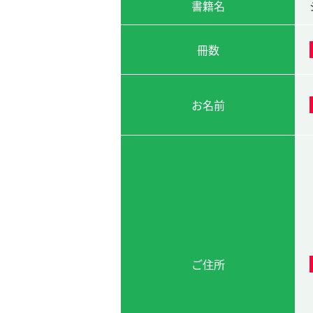
書籍名
冊数
お名前
ご住所