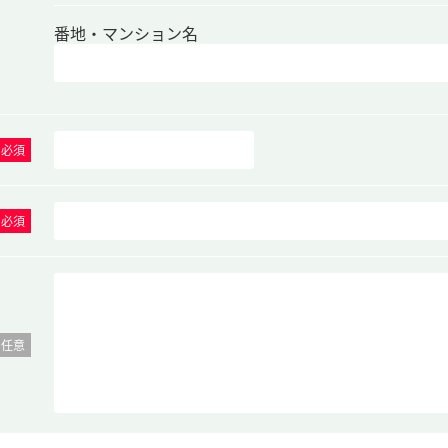
番地・マンション名
必須
必須
任意