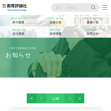
NEW BOOK
TOPIC BOOK
LIST OF BOOKS
トップ
新刊書籍
話題の本
書籍一覧
新刊書籍
ABOUT US
RECRUIT
CONTACT
会社情報
採用情報
お問合せ
話題の本
INFORMATION
書籍一覧
お知らせ
会社情報
採用情報
お問合せ
1
/
38