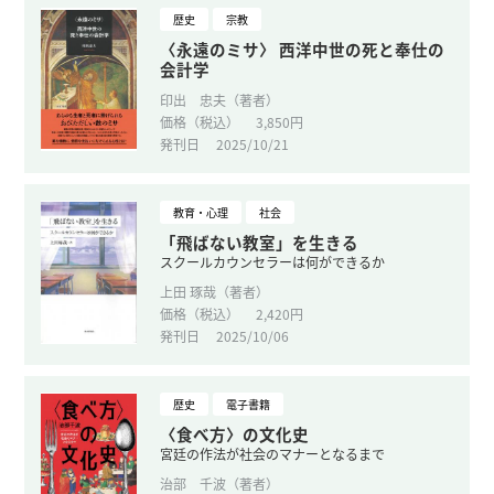
歴史
宗教
〈永遠のミサ〉 西洋中世の死と奉仕の
会計学
印出 忠夫（著者）
価格（税込）
3,850円
発刊日
2025/10/21
教育・心理
社会
「飛ばない教室」を生きる
スクールカウンセラーは何ができるか
上田 琢哉（著者）
価格（税込）
2,420円
発刊日
2025/10/06
歴史
電子書籍
〈食べ方〉の文化史
宮廷の作法が社会のマナーとなるまで
治部 千波（著者）