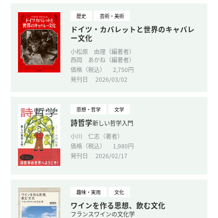
歴史
芸術・美術
ドイツ・カバレットと世界のキャバレ
ー文化
小松原 由理（編著者）
西岡 あかね（編著者）
価格（税込）
2,750円
発刊日
2026/03/02
思想・哲学
文学
詩哲学
新しい哲学入門
小川 仁志（著者）
価格（税込）
1,980円
発刊日
2026/02/17
趣味・実用
文化
ワインを作る思想、飲む文化
フランスワインの文化学