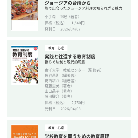
ジョージアの台所から
旅で出会ったジョージア料理の知られざる魅力
小手森 亜紀（著者）
価格（税込）
1,540円
発刊日
2026/04/07
教育・心理
実践と往還する教育制度
揺らぐ法制と現代的転換
東洋大学 教職センター（監修者）
角谷昌則（編著者）
葛西耕介（編著者）
斎藤里美（著者）
山口晶子（著者）
藤田駿介（著者）
価格（税込）
2,750円
発刊日
2026/04/03
教育・心理
学校教育を問うための教育原理