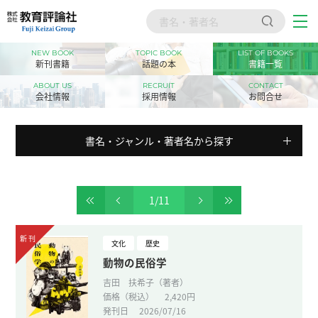
NEW BOOK
TOPIC BOOK
LIST OF BOOKS
トップ
新刊書籍
話題の本
書籍一覧
新刊書籍
ABOUT US
RECRUIT
CONTACT
会社情報
採用情報
お問合せ
話題の本
書名・ジャンル・著者名から探す
書籍一覧
会社情報
1
/
11
採用情報
お問合せ
文化
歴史
動物の民俗学
吉田 扶希子（著者）
価格（税込）
2,420円
発刊日
2026/07/16