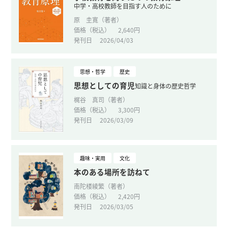
中学・高校教師を目指す人のために
原 圭寛（著者）
価格（税込）
2,640円
発刊日
2026/04/03
思想・哲学
歴史
思想としての育児
知識と身体の歴史哲学
梶谷 真司（著者）
価格（税込）
3,300円
発刊日
2026/03/09
趣味・実用
文化
本のある場所を訪ねて
南陀楼綾繁（著者）
価格（税込）
2,420円
発刊日
2026/03/05