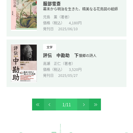
服部雪斎
幕末から明治を生きた、精美なる花鳥図の絵師
児島 薫（著者）
価格（税込）
4,180円
発刊日
2025/06/10
文学
評伝 中勘助 下
懐郷の詩人
高瀬 正仁（著者）
価格（税込）
3,520円
発刊日
2025/05/27
1
/
11