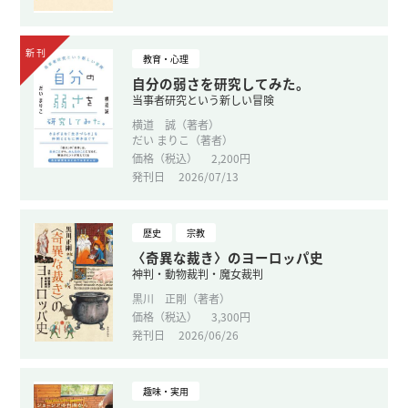
教育・心理
自分の弱さを研究してみた。
当事者研究という新しい冒険
横道 誠（著者）
だい まりこ（著者）
価格（税込）
2,200円
発刊日
2026/07/13
歴史
宗教
〈奇異な裁き〉のヨーロッパ史
神判・動物裁判・魔女裁判
黒川 正剛（著者）
価格（税込）
3,300円
発刊日
2026/06/26
趣味・実用