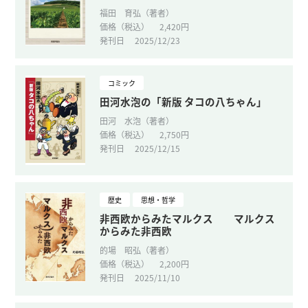
福田 育弘（著者）
価格（税込）
2,420円
発刊日
2025/12/23
コミック
田河水泡の「新版 タコの八ちゃん」
田河 水泡（著者）
価格（税込）
2,750円
発刊日
2025/12/15
歴史
思想・哲学
非西欧からみたマルクス マルクス
からみた非西欧
的場 昭弘（著者）
価格（税込）
2,200円
発刊日
2025/11/10