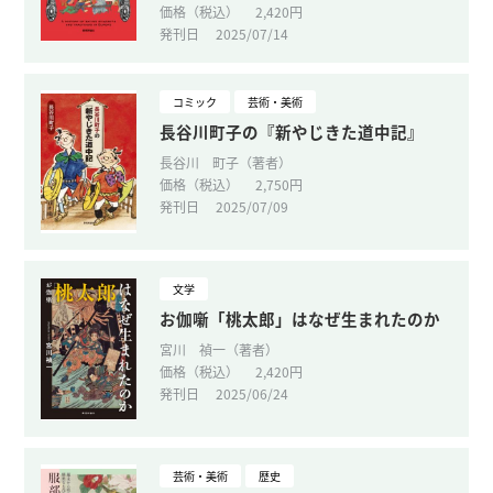
価格（税込）
2,420円
発刊日
2025/07/14
コミック
芸術・美術
長谷川町子の『新やじきた道中記』
長谷川 町子（著者）
価格（税込）
2,750円
発刊日
2025/07/09
文学
お伽噺「桃太郎」はなぜ生まれたのか
宮川 禎一（著者）
価格（税込）
2,420円
発刊日
2025/06/24
芸術・美術
歴史