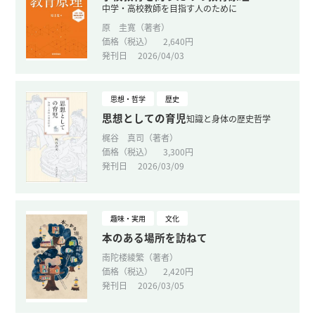
中学・高校教師を目指す人のために
原 圭寛（著者）
価格（税込）
2,640円
発刊日
2026/04/03
思想・哲学
歴史
思想としての育児
知識と身体の歴史哲学
梶谷 真司（著者）
価格（税込）
3,300円
発刊日
2026/03/09
趣味・実用
文化
本のある場所を訪ねて
南陀楼綾繁（著者）
価格（税込）
2,420円
発刊日
2026/03/05