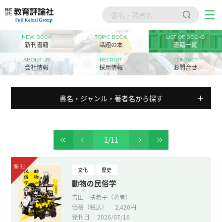
NEW BOOK
TOPIC BOOK
LIST OF BOOKS
トップ
新刊書籍
話題の本
書籍一覧
新刊書籍
ABOUT US
RECRUIT
CONTACT
会社情報
採用情報
お問合せ
話題の本
書名・ジャンル・著者名から探す
書籍一覧
会社情報
1
/
11
採用情報
お問合せ
文化
歴史
動物の民俗学
吉田 扶希子（著者）
価格（税込）
2,420円
発刊日
2026/07/16