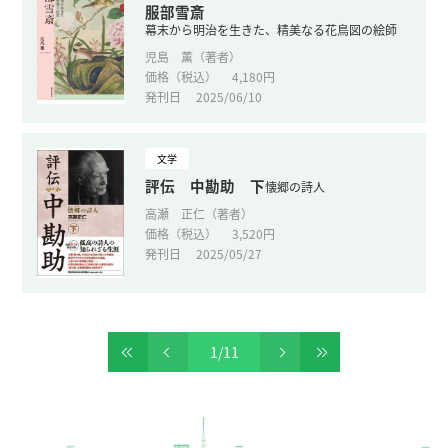
服部雪斎
幕末から明治を生きた、精美なる花鳥図の絵師
児島 薫（著者）
価格（税込）
4,180円
発刊日
2025/06/10
文学
評伝 中勘助 下
懐郷の詩人
高瀬 正仁（著者）
価格（税込）
3,520円
発刊日
2025/05/27
1
/
11