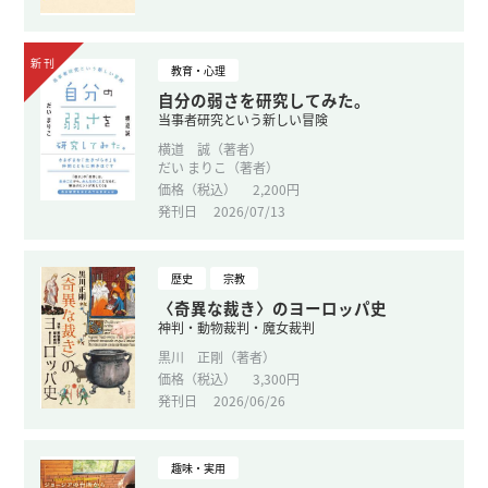
教育・心理
自分の弱さを研究してみた。
当事者研究という新しい冒険
横道 誠（著者）
だい まりこ（著者）
価格（税込）
2,200円
発刊日
2026/07/13
歴史
宗教
〈奇異な裁き〉のヨーロッパ史
神判・動物裁判・魔女裁判
黒川 正剛（著者）
価格（税込）
3,300円
発刊日
2026/06/26
趣味・実用