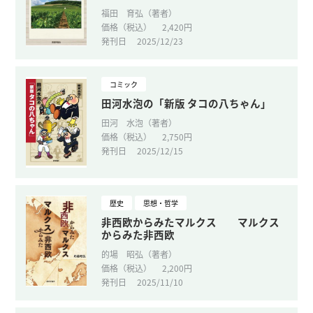
福田 育弘（著者）
価格（税込）
2,420円
発刊日
2025/12/23
コミック
田河水泡の「新版 タコの八ちゃん」
田河 水泡（著者）
価格（税込）
2,750円
発刊日
2025/12/15
歴史
思想・哲学
非西欧からみたマルクス マルクス
からみた非西欧
的場 昭弘（著者）
価格（税込）
2,200円
発刊日
2025/11/10