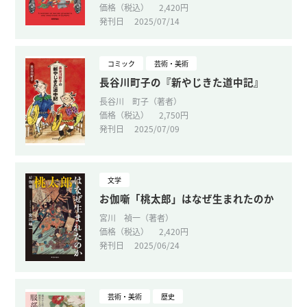
価格（税込）
2,420円
発刊日
2025/07/14
コミック
芸術・美術
長谷川町子の『新やじきた道中記』
長谷川 町子（著者）
価格（税込）
2,750円
発刊日
2025/07/09
文学
お伽噺「桃太郎」はなぜ生まれたのか
宮川 禎一（著者）
価格（税込）
2,420円
発刊日
2025/06/24
芸術・美術
歴史