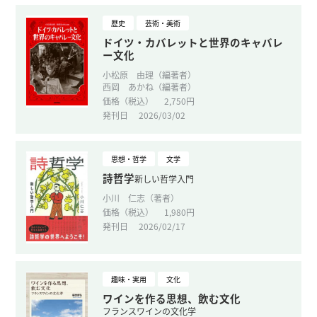
歴史
芸術・美術
ドイツ・カバレットと世界のキャバレ
ー文化
小松原 由理（編著者）
西岡 あかね（編著者）
価格（税込）
2,750円
発刊日
2026/03/02
思想・哲学
文学
詩哲学
新しい哲学入門
小川 仁志（著者）
価格（税込）
1,980円
発刊日
2026/02/17
趣味・実用
文化
ワインを作る思想、飲む文化
フランスワインの文化学