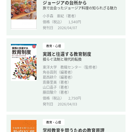
ジョージアの台所から
旅で出会ったジョージア料理の知られざる魅力
小手森 亜紀（著者）
価格（税込）
1,540円
発刊日
2026/04/07
教育・心理
実践と往還する教育制度
揺らぐ法制と現代的転換
東洋大学 教職センター（監修者）
角谷昌則（編著者）
葛西耕介（編著者）
斎藤里美（著者）
山口晶子（著者）
藤田駿介（著者）
価格（税込）
2,750円
発刊日
2026/04/03
教育・心理
学校教育を問うための教育原理