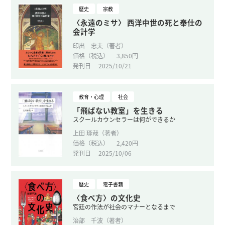
歴史
宗教
〈永遠のミサ〉 西洋中世の死と奉仕の
会計学
印出 忠夫（著者）
価格（税込）
3,850円
発刊日
2025/10/21
教育・心理
社会
「飛ばない教室」を生きる
スクールカウンセラーは何ができるか
上田 琢哉（著者）
価格（税込）
2,420円
発刊日
2025/10/06
歴史
電子書籍
〈食べ方〉の文化史
宮廷の作法が社会のマナーとなるまで
治部 千波（著者）